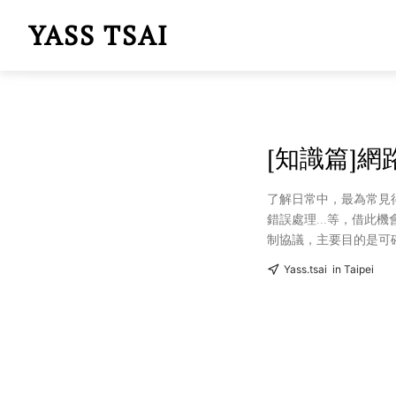
YASS TSAI
[知識篇]網路
了解日常中，最為常見
錯誤處理...等，借此機會，了
制協議，主要目的是可確
Yass.tsai
in Taipei