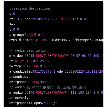
//session description
v
=
0
o
=
-
3771555899104701709
2
IN
IP4
127.0
.0
.1
s
=
-
t
=
0
0
a
=
group
:
BUNDLE
0
1
a
=
msid
-
semantic
:
WMS
 RIEdxY3MBJV0S3hCymqN4X2Ed6KqQa
// media description
m
=
video 
58915
UDP
/
TLS
/
RTP
/
SAVPF
96
97
98
99
100
101
c
=
IN
IP4
10.102
.251
.26
a
=
rtcp
:
9
IN
IP4
0.0
.0
.0
a
=
candidate
:
3911753873
1
 udp 
2122260223
10.102
.251
.
a
=
sendrecv

a
=
rtpmap
:
96
VP8
/
90000
// audio 跟 video 的格式一樣，這邊只列出部分
m
=
audio 
55170
UDP
/
TLS
/
RTP
/
SAVPF
111
103
104
9
0
8
1
a
=
recvonly

a
=
rtpmap
:
111
 opus
/
48000
/
2