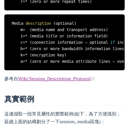
    r
=
*
(
zero or more repeat times
)
Media 
description
(
optional
)
    m
=
(
media name and transport address
)
    i
=
*
(
media title or information field
)
    c
=
*
(
connection information — optional 
if
 inclu
    b
=
*
(
zero or more bandwidth information lines
)
    k
=
*
(
encryption key
)
    a
=
*
(
zero or more media attribute lines — overr
參考自
Wiki/Session_Description_Protocol
真實範例
這邊擷取一段常見屬性的實際範例(如下，為了方便識別，
延續上面的結構劃分了一下session, media區塊)：