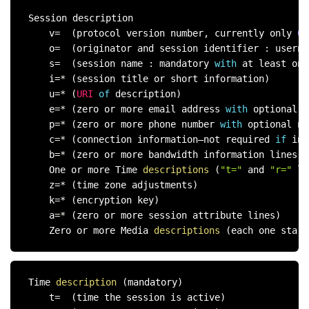
Session description

    v
=
(
protocol version number
,
 currently only 
0
)
    o
=
(
originator and session identifier 
:
 userna
    s
=
(
session name 
:
 mandatory 
with
 at least one
    i
=
*
(
session title or short information
)
    u
=
*
(
URI
of
 description
)
    e
=
*
(
zero or more email address 
with
 optional n
    p
=
*
(
zero or more phone number 
with
 optional na
    c
=
*
(
connection information—not required 
if
 inc
    b
=
*
(
zero or more bandwidth information lines
)
    One or more Time 
descriptions
(
"t="
 and 
"r="
 li
    z
=
*
(
time zone adjustments
)
    k
=
*
(
encryption key
)
    a
=
*
(
zero or more session attribute lines
)
    Zero or more Media 
descriptions
(
each one start
Time 
description
(
mandatory
)
    t
=
(
time the session is active
)