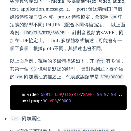
各變數含義如下： - media: 多媒體類性(ex: video, audio,
text, application,message...)。 - port: 發送端端口(每個
媒體傳輸端口皆不同) - proto: 傳輸協定，會依照
中
c=
定義的類型不同(IP4,IP6...)配合不同傳輸協定。 - 以上面
為例:
： 針對音視頻的SAVPF，附
UDP/TLS/RTP/SAVPF
加在UDP協定上。 - fmt: 多媒體格式描述，可能會有一
個至多個，根據proto不同，其描述也會不同。
以上面為例，視頻的多媒體描述如下，其
有多個，
fmt
其第一個
也就是默認的類型， 會對應到底下要介紹
96
的
附加屬性的描述上，代表默認類型是
a=
VP8/90000
  m
=
video 
58915
UDP
/
TLS
/
RTP
/
SAVPF
96
97
98
...
  a
=
rtpmap
:
96
VP8
/
90000
: 附加屬性
a=
由上面例子可以看出，在
或