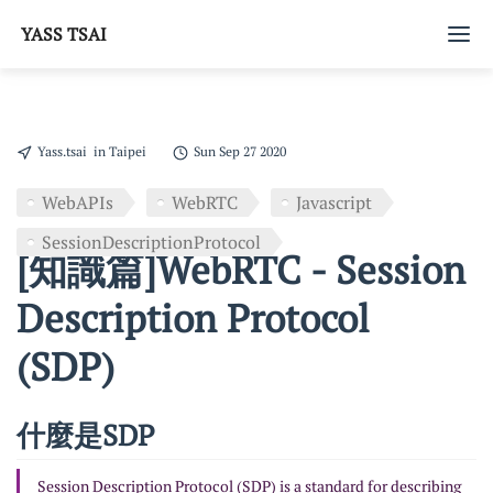
YASS TSAI
Blog
Yass.tsai
in Taipei
Sun Sep 27 2020
Tags
WebAPIs
WebRTC
Javascript
SessionDescriptionProtocol
[知識篇]WebRTC - Session
Description Protocol
(SDP)
什麼是SDP
Session Description Protocol (SDP) is a standard for describing